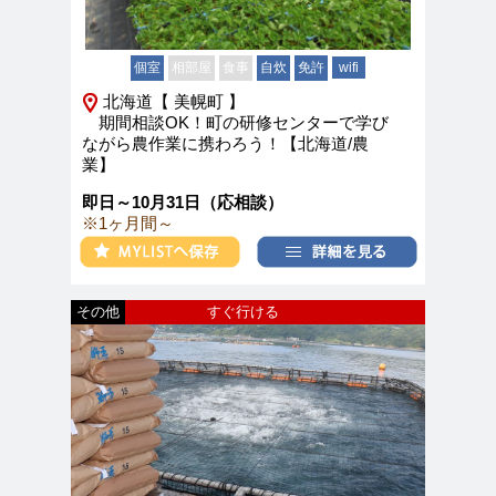
個室
相部屋
食事
自炊
免許
wifi
北海道【 美幌町 】
期間相談OK！町の研修センターで学び
ながら農作業に携わろう！【北海道/農
業】
即日～10月31日（応相談）
※1ヶ月間～
その他
すぐ行ける