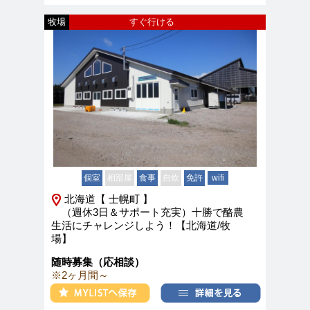
牧場
すぐ行ける
個室
相部屋
食事
自炊
免許
wifi
北海道【 士幌町 】
（週休3日＆サポート充実）十勝で酪農
生活にチャレンジしよう！【北海道/牧
場】
随時募集（応相談）
※2ヶ月間～