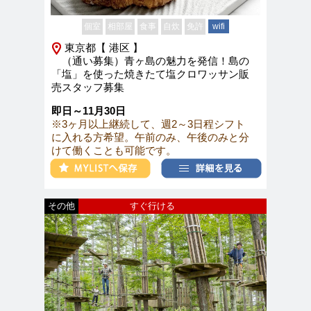
個室
相部屋
食事
自炊
免許
wifi
東京都【 港区 】
（通い募集）青ヶ島の魅力を発信！島の
「塩」を使った焼きたて塩クロワッサン販
売スタッフ募集
即日～11月30日
※3ヶ月以上継続して、週2～3日程シフト
に入れる方希望。午前のみ、午後のみと分
けて働くことも可能です。
その他
すぐ行ける