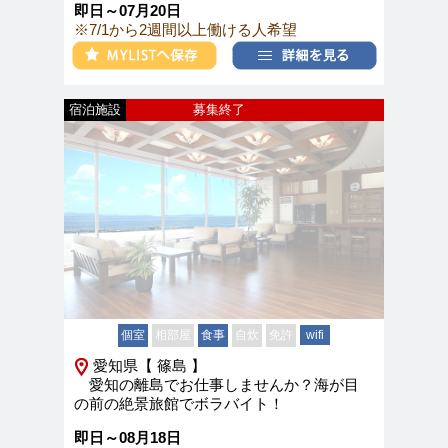
即日～07月20日
※7/1から2週間以上働ける人希望
宿泊施設
募集終了
個室
相部屋
食事
自炊
免許
wifi
愛知県【 篠島 】
愛知の離島でお仕事しませんか？海が目
の前の絶景旅館でボラバイト！
即日～08月18日