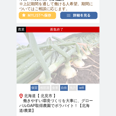
※上記期間を通して働ける人希望。期間に
ついてはご相談に応じます。
農業
募集終了
個室
相部屋
食事
自炊
免許
wifi
北海道【 北見市 】
働きやすい環境づくりを大事に、グロー
バルGAP取得農園でボラバイト！【北海
道/農業】