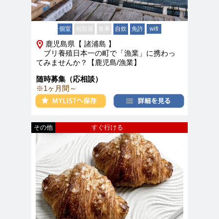
個室
相部屋
食事
自炊
免許
wifi
鹿児島県【 諸浦島 】
ブリ養殖日本一の町で「漁業」に携わっ
てみませんか？【鹿児島/漁業】
随時募集（応相談）
※1ヶ月間～
その他
すぐ行ける