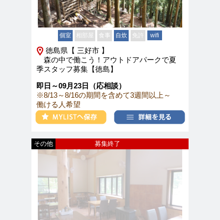
個室
相部屋
食事
自炊
免許
wifi
徳島県【 三好市 】
森の中で働こう！アウトドアパークで夏
季スタッフ募集【徳島】
即日～09月23日（応相談）
※8/13～8/16の期間を含めて3週間以上～
働ける人希望
その他
募集終了