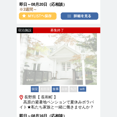
即日～08月20日（応相談）
※3週間～
宿泊施設
募集終了
個室
相部屋
食事
自炊
免許
wifi
長野県【 長和町 】
高原の避暑地ペンションで夏休みボラバ
イト★私たち家族と一緒に働きませんか？
即日～08月16日（応相談）