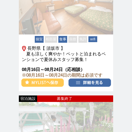
個室
相部屋
食事
自炊
免許
wifi
長野県【 須坂市 】
夏も涼しく爽やか！ペットと泊まれるペ
ンションで夏休みスタッフ募集！
08月16日～08月24日（応相談）
※08月16日～08月24日の期間は必須です
宿泊施設
募集終了
新着