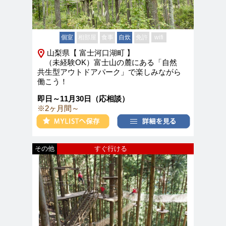
個室
相部屋
食事
自炊
免許
wifi
山梨県【 富士河口湖町 】
（未経験OK）富士山の麓にある「自然
共生型アウトドアパーク」で楽しみながら
働こう！
即日～11月30日（応相談）
※2ヶ月間～
その他
すぐ行ける