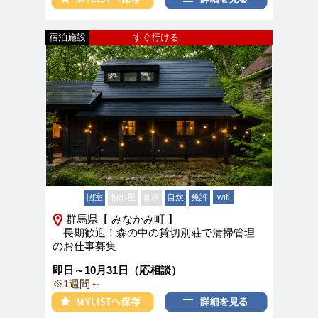
宿泊施設
すぐ行ける
個室
相部屋
食事
自炊
免許
wifi
群馬県【 みなかみ町 】
長期歓迎！森の中の貸切別荘で清掃管理
のお仕事募集
即日～10月31日（応相談）
※1週間～