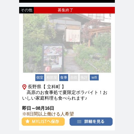
その他
募集終了
個室
相部屋
食事
自炊
免許
wifi
長野県【 立科町 】
高原のお食事処で夏限定ボラバイト！お
いしい家庭料理も食べられます♪
即日～08月16日
※8日間以上働ける人希望