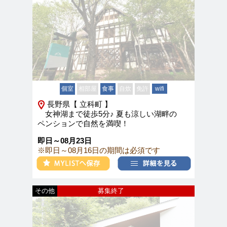
個室
相部屋
食事
自炊
免許
wifi
長野県【 立科町 】
女神湖まで徒歩5分♪ 夏も涼しい湖畔の
ペンションで自然を満喫！
即日～08月23日
※即日～08月16日の期間は必須です
その他
募集終了