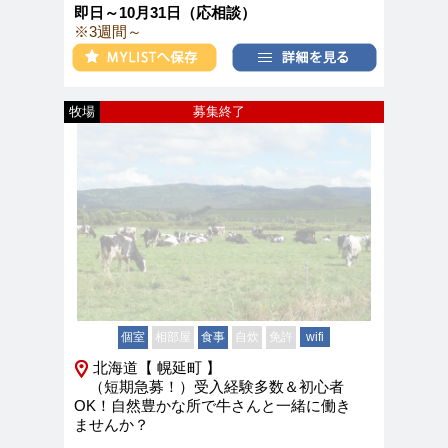
即日～10月31日（応相談）
※3週間～
牧場
募集終了
個室
相部屋
食事
自炊
免許
wifi
北海道【 幌延町 】
（短期急募！）受入経験多数＆初心者
OK！自然豊かな所で牛さんと一緒に働き
ませんか？