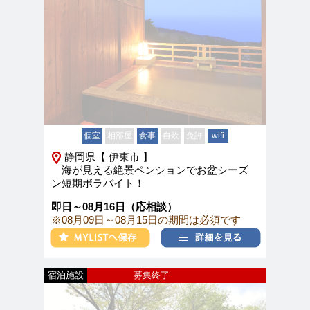
個室
相部屋
食事
自炊
免許
wifi
静岡県【 伊東市 】
海が見える絶景ペンションでお盆シーズ
ン短期ボラバイト！
即日～08月16日（応相談）
※08月09日～08月15日の期間は必須です
宿泊施設
募集終了