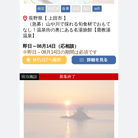
個室
相部屋
食事
自炊
免許
wifi
長野県【 上田市 】
（急募）山や川で採れる旬食材でおもて
なし！温泉街の奥にある名湯旅館【鹿教湯
温泉】
即日～08月14日（応相談）
※即日～08月14日の期間は必須です
宿泊施設
募集終了
新着