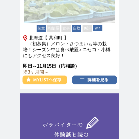
個室
相部屋
食事
自炊
免許
wifi
北海道【 共和町 】
（初募集）メロン・さつまいも等の栽
培！シーズン中は食べ放題♪ ニセコ・小樽
にもアクセス良好！
即日～11月15日（応相談）
※3ヶ月間～