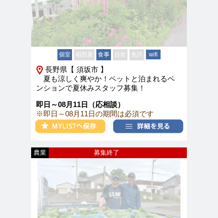
個室
相部屋
食事
自炊
免許
wifi
長野県【 須坂市 】
夏も涼しく爽やか！ペットと泊まれるペ
ンションで夏休みスタッフ募集！
即日～08月11日（応相談）
※即日～08月11日の期間は必須です
農業
募集終了