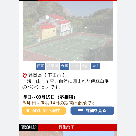
個室
相部屋
食事
自炊
免許
wifi
静岡県【 下田市 】
海・山・星空、自然に囲まれた伊豆白浜
のペンションです。
即日～08月15日（応相談）
※即日～08月14日の期間は必須です
宿泊施設
募集終了