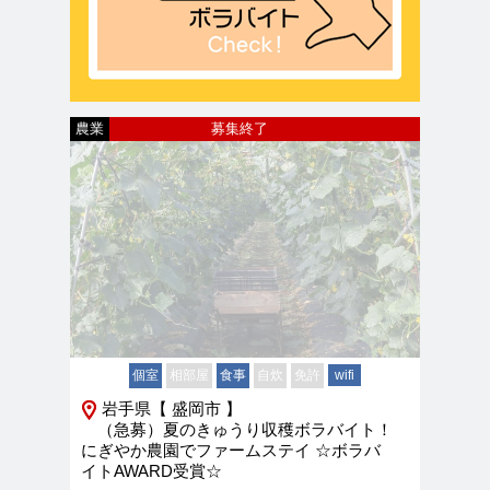
農業
募集終了
個室
相部屋
食事
自炊
免許
wifi
岩手県【 盛岡市 】
（急募）夏のきゅうり収穫ボラバイト！
にぎやか農園でファームステイ ☆ボラバ
イトAWARD受賞☆