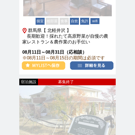
個室
相部屋
食事
自炊
免許
wifi
群馬県【 北軽井沢 】
長期歓迎！採れたて高原野菜が自慢の農
家レストラン＆農作業のお手伝い
08月11日～08月31日（応相談）
※08月11日～08月15日の期間は必須です
宿泊施設
募集終了