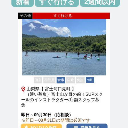
新着
すぐ行ける
2週間以内
その他
すぐ行ける
個室
相部屋
食事
自炊
免許
wifi
山梨県【 富士河口湖町 】
（通い募集）富士山が目の前！SUPスク
ールのインストラクター/店舗スタッフ募
集
即日～09月30日（応相談）
※即日～08月31日の期間は必須です