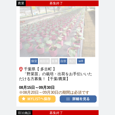
農業
募集終了
個室
相部屋
食事
自炊
免許
wifi
千葉県【 多古町 】
「野菜苗」の栽培・出荷をお手伝いいた
だける方募集！【千葉/農業】
08月15日～09月30日
※08月20日～09月30日の期間は必須です
宿泊施設
募集終了