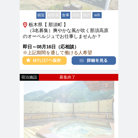
個室
相部屋
食事
自炊
免許
wifi
栃木県【 那須町 】
（3名募集）爽やかな風が吹く那須高原
のオーベルジュでお仕事しませんか？
即日～08月16日（応相談）
※上記期間を通して働ける人希望
宿泊施設
募集終了