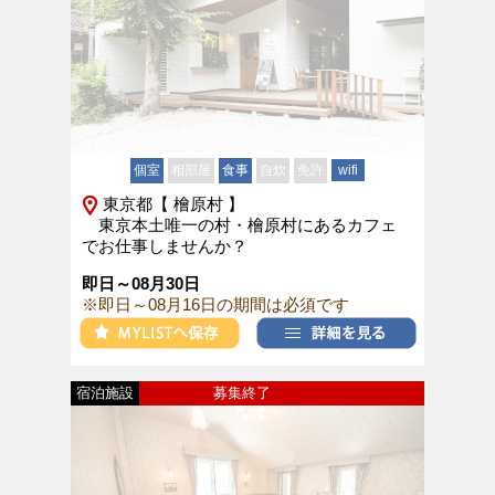
個室
相部屋
食事
自炊
免許
wifi
東京都【 檜原村 】
東京本土唯一の村・檜原村にあるカフェ
でお仕事しませんか？
即日～08月30日
※即日～08月16日の期間は必須です
宿泊施設
募集終了