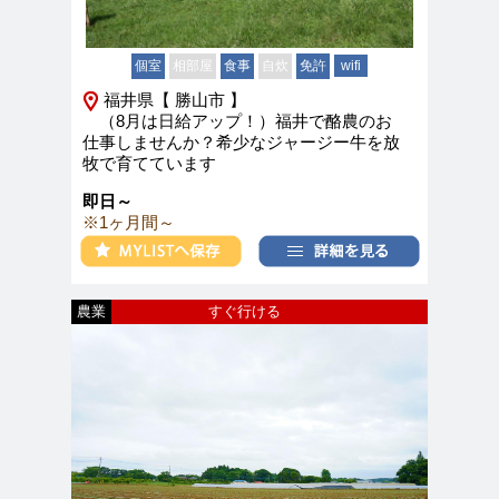
個室
相部屋
食事
自炊
免許
wifi
福井県【 勝山市 】
（8月は日給アップ！）福井で酪農のお
仕事しませんか？希少なジャージー牛を放
牧で育てています
即日～
※1ヶ月間～
農業
すぐ行ける