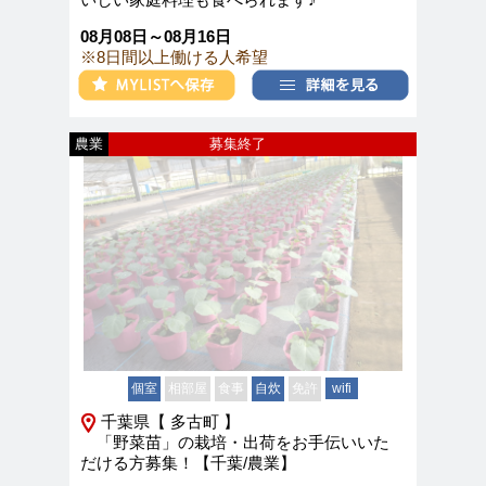
08月08日～08月16日
※8日間以上働ける人希望
農業
募集終了
個室
相部屋
食事
自炊
免許
wifi
千葉県【 多古町 】
「野菜苗」の栽培・出荷をお手伝いいた
だける方募集！【千葉/農業】