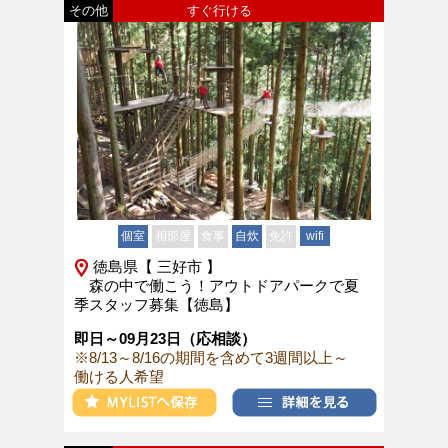
その他
すぐ行ける
個室
相部屋
食事
自炊
免許
wifi
徳島県【 三好市 】
森の中で働こう！アウトドアパークで夏
季スタッフ募集【徳島】
即日～09月23日（応相談）
※8/13～8/16の期間を含めて3週間以上～
働ける人希望