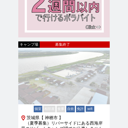
キャンプ場
募集終了
新着
個室
相部屋
食事
自炊
免許
wifi
茨城県【 神栖市 】
（夏季募集）リバーサイドにある西海岸