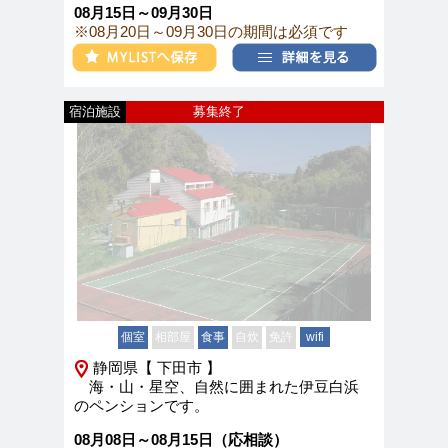
08月15日～09月30日
※08月20日～09月30日の期間は必須です
宿泊施設
募集終了
個室
相部屋
食事
自炊
免許
wifi
静岡県【 下田市 】
海・山・星空、自然に囲まれた伊豆白浜
のペンションです。
08月08日～08月15日（応相談）