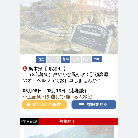
個室
相部屋
食事
自炊
免許
wifi
栃木県【 那須町 】
（3名募集）爽やかな風が吹く那須高原
のオーベルジュでお仕事しませんか？
08月08日～08月16日（応相談）
※上記期間を通して働ける人希望
宿泊施設
募集終了