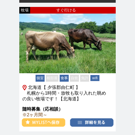
牧場
すぐ行ける
個室
相部屋
食事
自炊
免許
wifi
北海道【 夕張郡由仁町 】
札幌から1時間・放牧も取り入れた眺め
の良い牧場です！【北海道】
随時募集（応相談）
※2ヶ月間～