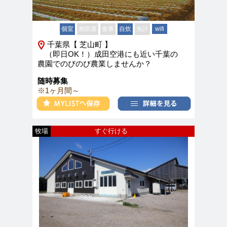
個室
相部屋
食事
自炊
免許
wifi
千葉県【 芝山町 】
（即日OK！）成田空港にも近い千葉の
農園でのびのび農業しませんか？
随時募集
※1ヶ月間～
牧場
すぐ行ける