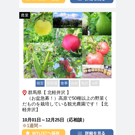
農業
個室
相部屋
食事
自炊
免許
wifi
群馬県【 北軽井沢 】
（お盆急募！）高原で50種以上の野菜く
だものを栽培している観光農園です！【北
軽井沢】
10月01日～12月25日（応相談）
※1週間～