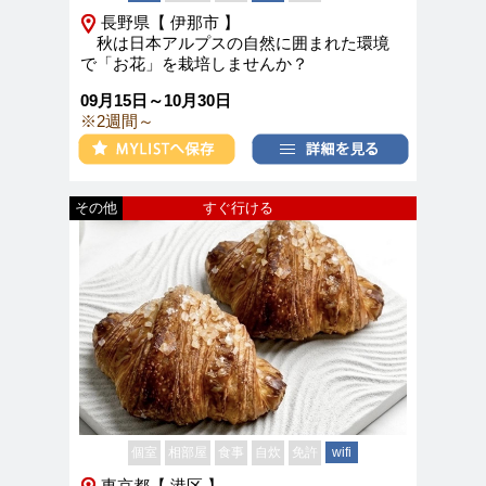
長野県【 伊那市 】
秋は日本アルプスの自然に囲まれた環境
で「お花」を栽培しませんか？
09月15日～10月30日
※2週間～
その他
すぐ行ける
個室
相部屋
食事
自炊
免許
wifi
東京都【 港区 】