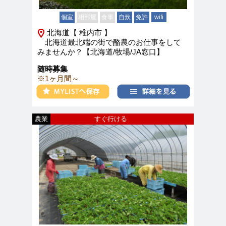
個室
相部屋
食事
自炊
免許
wifi
北海道【 稚内市 】
北海道最北端の街で酪農のお仕事をして
みませんか？【北海道/牧場/JA窓口】
随時募集
※1ヶ月間～
農業
すぐ行ける