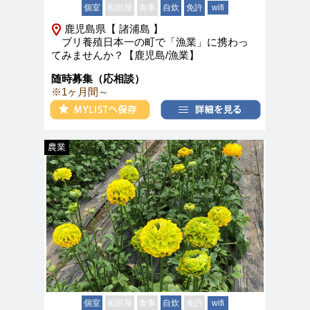
個室
相部屋
食事
自炊
免許
wifi
鹿児島県【 諸浦島 】
ブリ養殖日本一の町で「漁業」に携わっ
てみませんか？【鹿児島/漁業】
随時募集（応相談）
※1ヶ月間～
農業
個室
相部屋
食事
自炊
免許
wifi