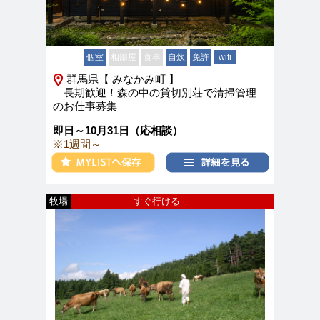
個室
相部屋
食事
自炊
免許
wifi
群馬県【 みなかみ町 】
長期歓迎！森の中の貸切別荘で清掃管理
のお仕事募集
即日～10月31日（応相談）
※1週間～
牧場
すぐ行ける