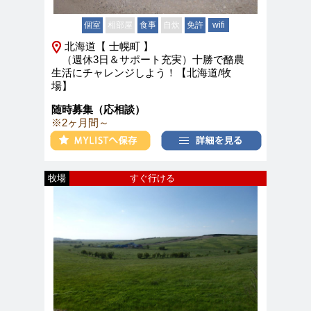
個室
相部屋
食事
自炊
免許
wifi
北海道【 士幌町 】
（週休3日＆サポート充実）十勝で酪農
生活にチャレンジしよう！【北海道/牧
場】
随時募集（応相談）
※2ヶ月間～
牧場
すぐ行ける