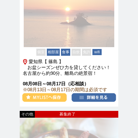
個室
相部屋
食事
自炊
免許
wifi
愛知県【 篠島 】
お盆シーズンぜひ力を貸してください！
名古屋から約90分、離島の絶景宿！
08月08日～08月17日（応相談）
※08月13日～08月17日の期間は必須です
その他
募集終了