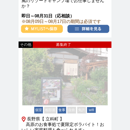
風のリゾートキャンプ場でお仕事しません
か？
即日～08月31日（応相談）
※08月09日～08月17日の期間は必須です
その他
募集終了
個室
相部屋
食事
自炊
免許
wifi
長野県【 立科町 】
高原のお食事処で夏限定ボラバイト！お
いしい家庭料理も食べられます♪