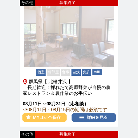
その他
募集終了
個室
相部屋
食事
自炊
免許
wifi
群馬県【 北軽井沢 】
長期歓迎！採れたて高原野菜が自慢の農
家レストラン＆農作業のお手伝い
08月11日～08月31日（応相談）
※08月11日～08月15日の期間は必須です
その他
募集終了