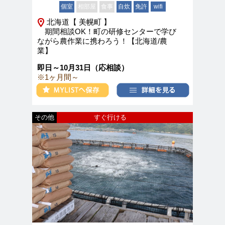
個室
相部屋
食事
自炊
免許
wifi
北海道【 美幌町 】
期間相談OK！町の研修センターで学び
ながら農作業に携わろう！【北海道/農
業】
即日～10月31日（応相談）
※1ヶ月間～
その他
すぐ行ける