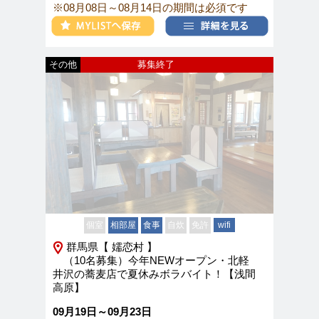
※08月08日～08月14日の期間は必須です
その他
募集終了
個室
相部屋
食事
自炊
免許
wifi
群馬県【 嬬恋村 】
（10名募集）今年NEWオープン・北軽
井沢の蕎麦店で夏休みボラバイト！【浅間
高原】
09月19日～09月23日