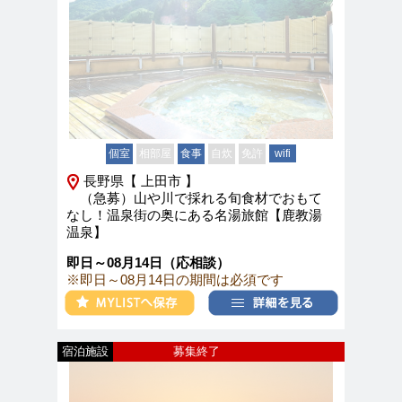
個室
相部屋
食事
自炊
免許
wifi
長野県【 上田市 】
（急募）山や川で採れる旬食材でおもて
なし！温泉街の奥にある名湯旅館【鹿教湯
温泉】
即日～08月14日（応相談）
※即日～08月14日の期間は必須です
宿泊施設
募集終了
新着