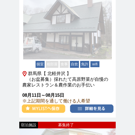
個室
相部屋
食事
自炊
免許
wifi
群馬県【 北軽井沢 】
（お盆募集）採れたて高原野菜が自慢の
農家レストラン＆農作業のお手伝い
08月11日～08月15日
※上記期間を通して働ける人希望
宿泊施設
募集終了