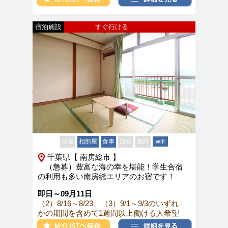
宿泊施設
すぐ行ける
個室
相部屋
食事
自炊
免許
wifi
千葉県【 南房総市 】
（急募）豊富な海の幸を堪能！学生合宿
の利用も多い南房総エリアのお宿です！
即日～09月11日
（2）8/16～8/23、（3）9/1～9/3のいずれ
かの期間を含めて1週間以上働ける人希望