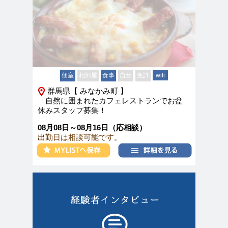
個室
相部屋
食事
自炊
免許
wifi
群馬県【 みなかみ町 】
自然に囲まれたカフェレストランでお盆
休みスタッフ募集！
08月08日～08月16日（応相談）
出勤日は相談可能です。