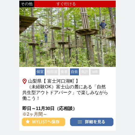
その他
すぐ行ける
個室
相部屋
食事
自炊
免許
wifi
山梨県【 富士河口湖町 】
（未経験OK）富士山の麓にある「自然
共生型アウトドアパーク」で楽しみながら
働こう！
即日～11月30日（応相談）
※2ヶ月間～