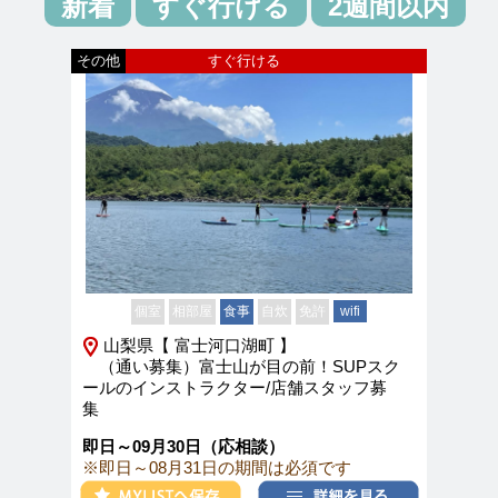
新着
すぐ行ける
2週間以内
その他
すぐ行ける
個室
相部屋
食事
自炊
免許
wifi
山梨県【 富士河口湖町 】
（通い募集）富士山が目の前！SUPスク
ールのインストラクター/店舗スタッフ募
集
即日～09月30日（応相談）
※即日～08月31日の期間は必須です