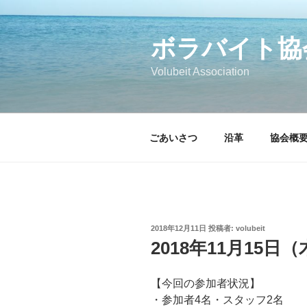
コ
ン
テ
ボラバイト協
ン
Volubeit Association
ツ
へ
ス
キ
ごあいさつ
沿革
協会概
ッ
プ
投
2018年12月11日
投稿者:
volubeit
稿
2018年11月15日
日:
【今回の参加者状況】
・参加者4名・スタッフ2名