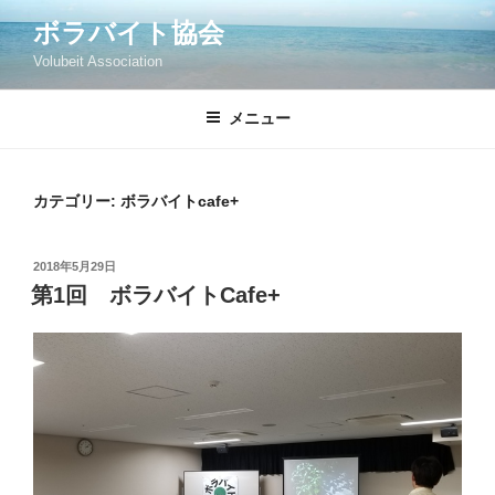
コ
ボラバイト協会
ン
Volubeit Association
テ
ン
ツ
メニュー
へ
ス
キ
カテゴリー:
ボラバイトcafe+
ッ
プ
投
2018年5月29日
稿
第1回 ボラバイトCafe+
日: