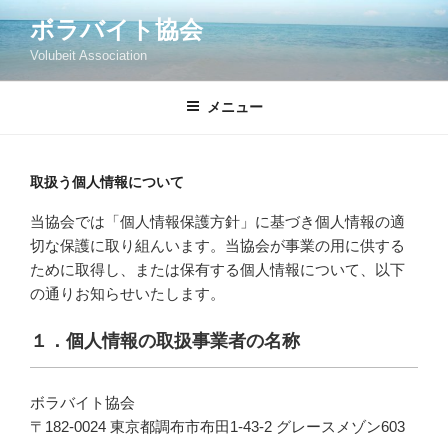
コ
ボラバイト協会
ン
Volubeit Association
テ
ン
ツ
メニュー
へ
ス
キ
取扱う個人情報について
ッ
当協会では「個人情報保護方針」に基づき個人情報の適
プ
切な保護に取り組んいます。当協会が事業の用に供する
ために取得し、または保有する個人情報について、以下
の通りお知らせいたします。
１．個人情報の取扱事業者の名称
ボラバイト協会
〒182-0024 東京都調布市布田1-43-2 グレースメゾン603