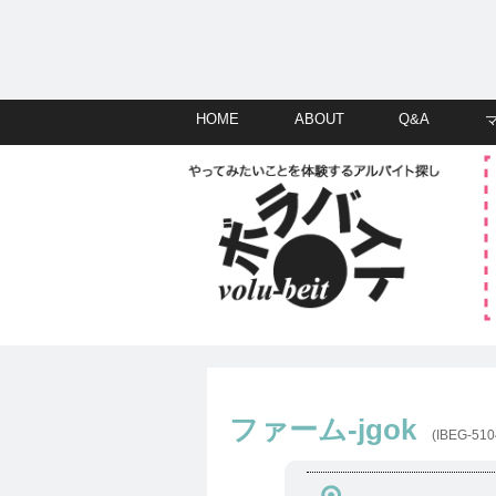
HOME
ABOUT
Q&A
ファーム-jgok
(IBEG-510