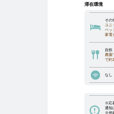
滞在環境
その
ユニ
ベッ
家電
自炊
農園
で約
なし
※応
通知
※他