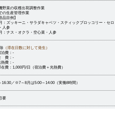
機野菜の収穫出荷調整作業
での生産管理作業
培品目例】
6月：ズッキーニ・サラダキャベツ・スティックブロッコリー・セロ
・人参
8月：ナス・オクラ・空心菜・人参
控除
（滞在日数に対して発生）
宿泊費：-
食 費：-
光熱費：-
在費：1,000円/日（宿泊費＋光熱費）
0～16:30／※7～8月は5:00～14:00（実働8時間）
必要