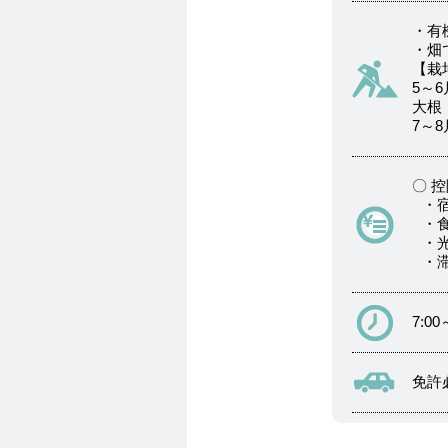
・有
・畑
【栽
5～
大根
7～
〇 
・
・
・
・滞
7:0
免許