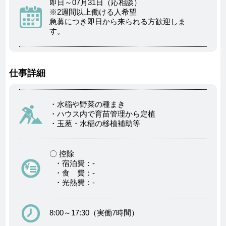
即日～07月31日（応相談）
※2週間以上働ける人希望
急募につき即日から来られる方歓迎しま
す。
仕事詳細
・水稲や野菜の種まき
・ハウス内で育苗管理から定植
・玉葱・水稲の移植補助等
〇 控除
・宿泊費：-
・食 費：-
・光熱費：-
8:00～17:30（実働7時間）