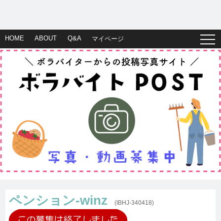
HOME
ABOUT
Q&A
マイページ
ペンション-winz
(IBHJ-340418)