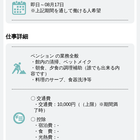
即日～08月17日
※上記期間を通して働ける人希望
仕事詳細
ペンション の業務全般
・館内の清掃、ベットメイク
・朝食、夕食の調理補助（誰でも出来る内
容です）
・料理のサーブ、食器洗浄等
〇 交通費
・交通費：10,000円（（上限）※期間満
了時）
〇 控除
・宿泊費：-
・食 費：-
・光熱費：-