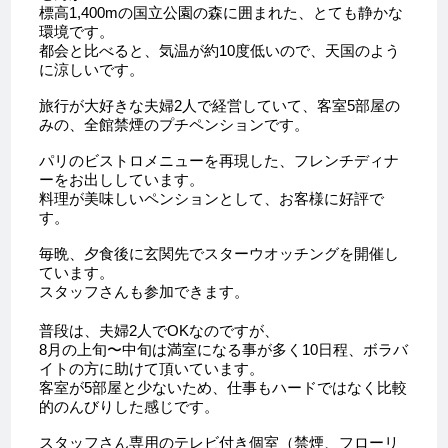
標高1,400mの国立公園の森に囲まれた、とても静かな
環境です。
都会と比べると、気温が約10度低いので、天国のよう
に涼しいです。
旅行が大好きな夫婦2人で経営していて、客室5部屋の
みの、全館禁煙のプチペンションです。
パリのビストロメニューを再現した、フレンチディナ
ーをお出ししています。
料理が美味しいペンションとして、お客様に好評で
す。
毎晩、夕食後に玄関先でスターウオッチングを開催し
ています。
スタッフさんも参加できます。
普段は、夫婦2人でOKなのですが、
8月の上旬〜中旬は満室になる事が多く10日程、ボラバ
イトの方に助けて頂いています。
客室が5部屋と少ないため、仕事もハードではなく比較
的のんびりした感じです。
スタッフさん専用のテレビ付き個室（禁煙、フローリ