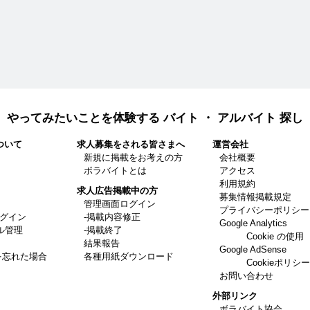
やってみたいことを体験する バイト ・ アルバイト 探し
ついて
求人募集をされる皆さまへ
運営会社
新規に掲載をお考えの方
会社概要
ボラバイトとは
アクセス
利用規約
求人広告掲載中の方
募集情報掲載規定
管理画面ログイン
プライバシーポリシー
ログイン
-掲載内容修正
Google Analytics
ル管理
-掲載終了
Cookie の使用
結果報告
Google AdSense
を忘れた場合
各種用紙ダウンロード
Cookieポリシー
お問い合わせ
外部リンク
ボラバイト協会