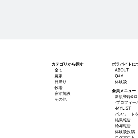
カテゴリから探す
ボラバイトに
全て
ABOUT
農家
Q&A
日帰り
体験談
牧場
会員メニュー
宿泊施設
新規登録&
その他
-プロフィー
-MYLIST
パスワード
結果報告
給与報告
体験談投稿
ログアウト